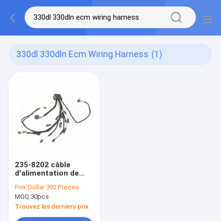
330dl 330dln Ecm Wiring Harness
(1)
235-8202 câble
d'alimentation de
câblage de contre-
Prix:
Dollar 392 Pieces
mesure électronique
MOQ:
30pcs
pour 330D 330DL
330DLN
Trouvez les derniers prix