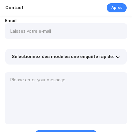
Contact
Après
Email
Sélectionnez des modèles une enquête rapide:
Prix ​​du produit
Min.order quantity
Prélèvement d
Plus de détails
'échantillons