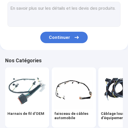
Câblage industriel
Câblage de moteur
Câblage électronique
Continuer
Câblage d'appareil ménager
Rod Wiring Harness chaud
Nos Catégories
Câblage de marché des accessoires
Câblage de moto
Harnais médical de fil
câblage universel
Harnais de fil d'OEM
faisceau de câbles
Câblage lourd
Connecteur de harnais de fil
automobile
d'équipement