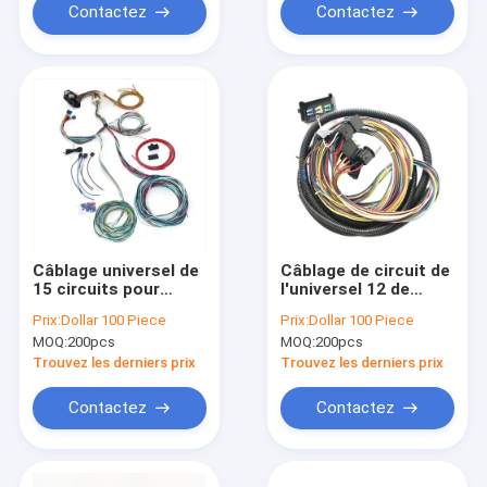
Contactez
Contactez
Câblage universel de
Câblage de circuit de
15 circuits pour
l'universel 12 de
Chevy Truck ISO9001
Hainr pour Chevy
Prix:
Dollar 100 Piece
Prix:
Dollar 100 Piece
Engine
MOQ:
200pcs
MOQ:
200pcs
Trouvez les derniers prix
Trouvez les derniers prix
Contactez
Contactez