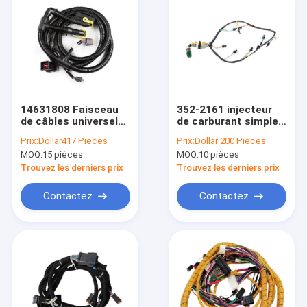
14631808 Faisceau
352-2161 injecteur
de câbles universel
de carburant simple
pour pelle Volvo
pour le câblage
Prix:
Dollar417 Pieces
Prix:
Dollar 200 Pieces
universel de moteur
MOQ:
15 pièces
MOQ:
10 pièces
de CAT C15
Trouvez les derniers prix
Trouvez les derniers prix
Contactez
Contactez
Maison
Produits
Au sujet de nous