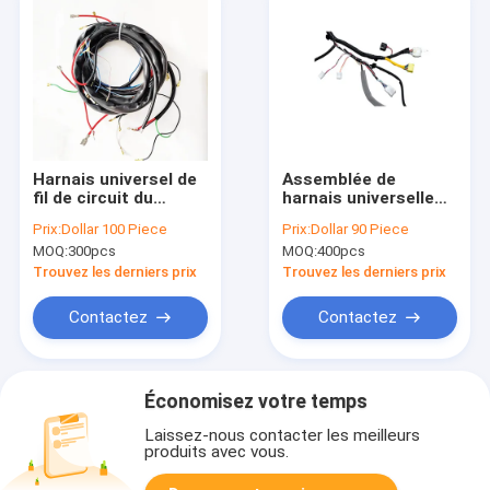
Harnais universel de
Assemblée de
fil de circuit du
harnais universelle
câblage 12 d'ODM
de fil de câble
Prix:
Dollar 100 Piece
Prix:
Dollar 90 Piece
d'OEM
d'injecteur de
MOQ:
300pcs
MOQ:
400pcs
carburant du câblage
CWH09
Trouvez les derniers prix
Trouvez les derniers prix
Contactez
Contactez
Économisez votre temps
Laissez-nous contacter les meilleurs
produits avec vous.