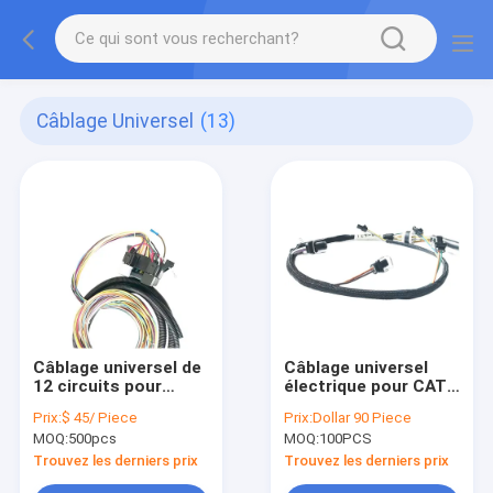
Câblage Universel
(13)
Câblage universel de
Câblage universel
12 circuits pour
électrique pour CAT
l'automobile de
Engine 326D L
Prix:
$ 45/ Piece
Prix:
Dollar 90 Piece
voiture de cru
tension résiduelle
MOQ:
500pcs
MOQ:
100PCS
329D L de 328D
Trouvez les derniers prix
Trouvez les derniers prix