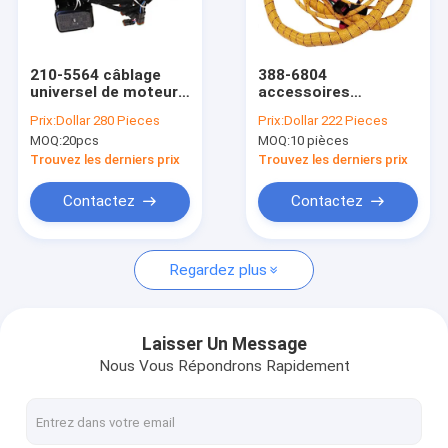
Visite d'usine
Contrôle de qualité
210-5564 câblage
388-6804
universel de moteur
accessoires
Contactez-nous
de l'équipement
d'excavatrice
Prix:
Dollar 280 Pieces
Prix:
Dollar 222 Pieces
industriel 3126E C7
faisceau de câblage
MOQ:
20pcs
MOQ:
10 pièces
universel
Nouvelles
d'équipement
Trouvez les derniers prix
Trouvez les derniers prix
d'industrie lourde
Cas
Contactez
Contactez
Regardez plus
Harnais de fil d'OEM
faisceau de câbles automobile
Laisser Un Message
Nous Vous Répondrons Rapidement
Câblage lourd d'équipement
Câblage de camion