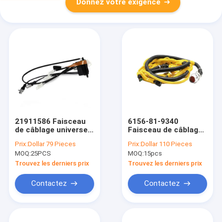
Donnez votre exigence
21911586 Faisceau
6156-81-9340
de câblage universel
Faisceau de câblage
pour faisceau de
universel pour
Prix:
Dollar 79 Pieces
Prix:
Dollar 110 Pieces
câbles de
moteur de pelle
MOQ:
25PCS
MOQ:
15pcs
transmission
Trouvez les derniers prix
Trouvez les derniers prix
Contactez
Contactez