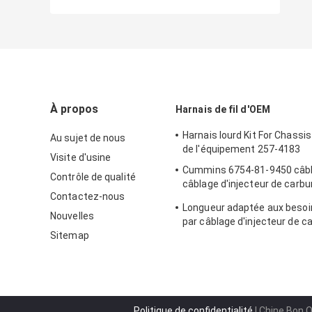
À propos
Harnais de fil d'OEM
Harnais lourd Kit For Chassis
Au sujet de nous
de l'équipement 257-4183
Visite d'usine
Cummins 6754-81-9450 câbl
Contrôle de qualité
câblage d'injecteur de carbu
Contactez-nous
Cummins
Longueur adaptée aux besoin
Nouvelles
par câblage d'injecteur de c
Sitemap
camion 6156-81-9110 de K
Politique de confidentialité
| Chine Bon Q