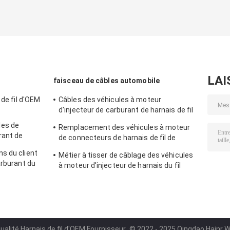
LAI
faisceau de câbles automobile
 de fil d'OEM
Câbles des véhicules à moteur
d'injecteur de carburant de harnais de fil
des machines agricoles 6156-81-9110 de
es de
Remplacement des véhicules à moteur
Cummins
rant de
de connecteurs de harnais de fil de
voiture d'OEM 51254136417
s du client
Métier à tisser de câblage des véhicules
arburant du
à moteur d'injecteur de harnais du fil
OMATSU
03G971033L
ualité Harnais de fil d'OEM Fournisseur.
© 2022 - 2025 Qingdao Hainr Wir