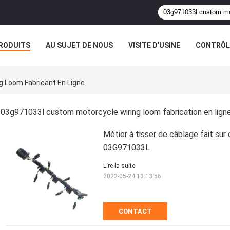
RODUITS
AU SUJET DE NOUS
VISITE D'USINE
CONTRÔLE
 Loom Fabricant En Ligne
03g971033l custom motorcycle wiring loom fabrication en lign
Métier à tisser de câblage fait su
03G971033L
Lire la suite
2022-05-24 13:13:56
CONTACT