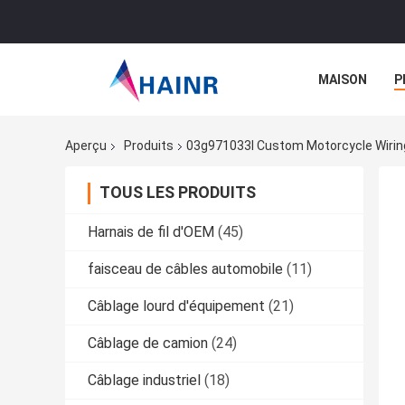
MAISON
P
Aperçu
Produits
03g971033l Custom Motorcycle Wiring
TOUS LES PRODUITS
Harnais de fil d'OEM
(45)
faisceau de câbles automobile
(11)
Câblage lourd d'équipement
(21)
Câblage de camion
(24)
Câblage industriel
(18)