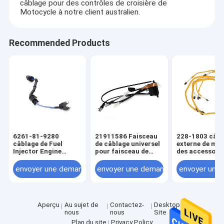
câblage pour des contrôles de croisière de
Motocycle à notre client australien.
Recommended Products
6261-81-9280
21911586 Faisceau
228-1803 câbl
câblage de Fuel
de câblage universel
externe de ma
Injector Engine
pour faisceau de
des accessoire
d'excavatrice du
câbles de
câblage de mo
gicleur d'essence de
transmission
envoyer une demande
envoyer une demande
envoyer une
moteur PC700-8
Aperçu
Au sujet de
Contactez-
Desktop
nous
nous
Site
Plan du site
Privacy Policy